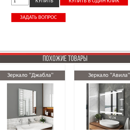
ПОХОЖИЕ ТОВАРЫ
Зеркало ''Джабла''
Зеркало ''Авила''