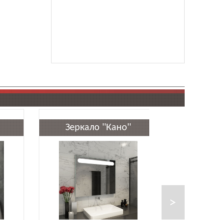
Зеркало ''Кано''
Зеркал