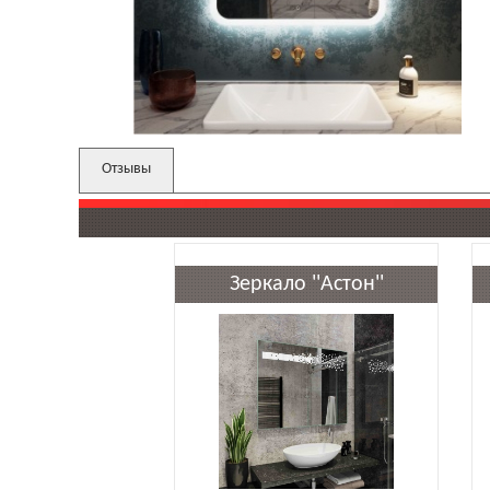
Отзывы
Зеркало ''Астон''